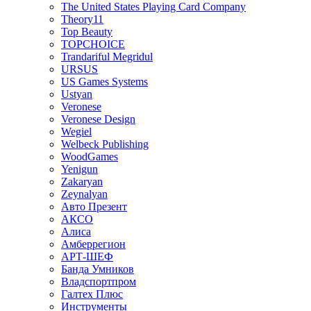
The United States Playing Card Company
Theory11
Top Beauty
TOPCHOICE
Trandariful Megridul
URSUS
US Games Systems
Ustyan
Veronese
Veronese Design
Wegiel
Welbeck Publishing
WoodGames
Yenigun
Zakaryan
Zeynalyan
Авто Презент
АКСО
Алиса
Амберрегион
АРТ-ШЕФ
Банда Умников
Владспортпром
Галтех Плюс
Инструменты