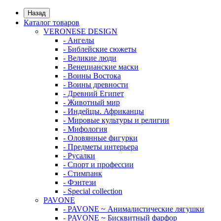
Назад
Каталог товаров
VERONESE DESIGN
- Ангелы
- Библейские сюжеты
- Великие люди
- Венецианские маски
- Воины Востока
- Воины древности
- Древний Египет
- Животный мир
- Индейцы. Африканцы
- Мировые культуры и религии
- Мифология
- Оловянные фигурки
- Предметы интерьера
- Русалки
- Спорт и профессии
- Стимпанк
- Фэнтези
- Special collection
PAVONE
- PAVONE ~ Анималистические лягушки
- PAVONE ~ Бисквитный фарфор