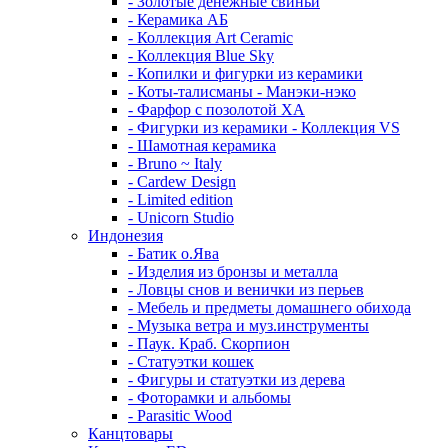
- Золотые денежные свиньи
- Керамика АБ
- Коллекция Art Ceramic
- Коллекция Blue Sky
- Копилки и фигурки из керамики
- Коты-талисманы - Манэки-нэко
- Фарфор с позолотой XA
- Фигурки из керамики - Коллекция VS
- Шамотная керамика
- Bruno ~ Italy
- Cardew Design
- Limited edition
- Unicorn Studio
Индонезия
- Батик о.Ява
- Изделия из бронзы и металла
- Ловцы снов и венички из перьев
- Мебель и предметы домашнего обихода
- Музыка ветра и муз.инструменты
- Паук. Краб. Скорпион
- Статуэтки кошек
- Фигуры и статуэтки из дерева
- Фоторамки и альбомы
- Parasitic Wood
Канцтовары