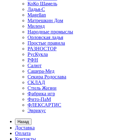
КоКо Шамель
Ладья-С
Мagellan
Матрешкин Дом
Миленд
Народные промыслы
Орловская ладья
Простые правила
РАЗНОСТОР
РусКукла
РФН
Салют
Сашера-Мед
Секира Родослава
СКЛАД
Стиль Жизни
Фабрика игр
Фито-ПаМ
ФЛЕКСАРТИС
Эврикус
Назад
Доставка
Оплата
Контакты