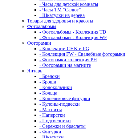
- Часы для детской комнаты
- Часы ТМ "Салют"
- Шкатулки из дерева
Товары для здоровья и красоты
Фотоальбомы
- Фотоальбомы - Коллекция TD
- Фотоальбомы - Коллекция WF
Фоторамки
- Коллекции CHK и PG
- Коллекция FW - Свадебные фоторамки
- Фоторамки коллекция PH
- Фоторамки на магните
Янтарь
- Брелоки
- Броши
- Колокольчики
- Кольца
- Кошельковые фигурки
- Кулоны-подвески
- Магниты
- Наперстки
- Подсвечники
- Сережки и браслеты
- Фигурки
- Шкатулки