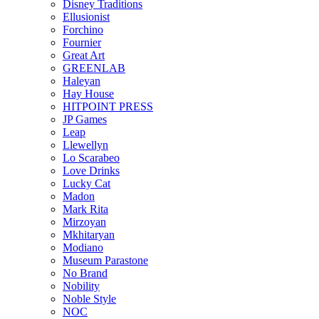
Disney Traditions
Ellusionist
Forchino
Fournier
Great Art
GREENLAB
Haleyan
Hay House
HITPOINT PRESS
JP Games
Leap
Llewellyn
Lo Scarabeo
Love Drinks
Lucky Cat
Madon
Mark Rita
Mirzoyan
Mkhitaryan
Modiano
Museum Parastone
No Brand
Nobility
Noble Style
NOC