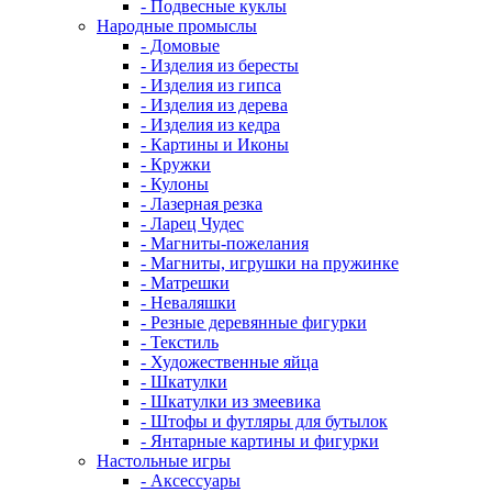
- Подвесные куклы
Народные промыслы
- Домовые
- Изделия из бересты
- Изделия из гипса
- Изделия из дерева
- Изделия из кедра
- Картины и Иконы
- Кружки
- Кулоны
- Лазерная резка
- Ларец Чудес
- Магниты-пожелания
- Магниты, игрушки на пружинке
- Матрешки
- Неваляшки
- Резные деревянные фигурки
- Текстиль
- Художественные яйца
- Шкатулки
- Шкатулки из змеевика
- Штофы и футляры для бутылок
- Янтарные картины и фигурки
Настольные игры
- Аксессуары