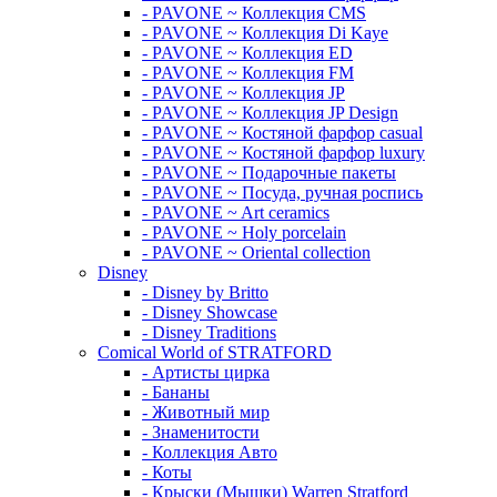
- PAVONE ~ Коллекция CMS
- PAVONE ~ Коллекция Di Kaye
- PAVONE ~ Коллекция ED
- PAVONE ~ Коллекция FM
- PAVONE ~ Коллекция JP
- PAVONE ~ Коллекция JP Design
- PAVONE ~ Костяной фарфор casual
- PAVONE ~ Костяной фарфор luxury
- PAVONE ~ Подарочные пакеты
- PAVONE ~ Посуда, ручная роспись
- PAVONE ~ Art ceramics
- PAVONE ~ Holy porcelain
- PAVONE ~ Oriental collection
Disney
- Disney by Britto
- Disney Showcase
- Disney Traditions
Comical World of STRATFORD
- Артисты цирка
- Бананы
- Животный мир
- Знаменитости
- Коллекция Авто
- Коты
- Крыски (Мышки) Warren Stratford