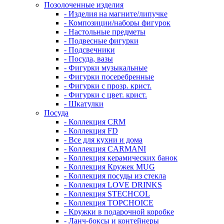
Позолоченные изделия
- Изделия на магните/липучке
- Композиции/наборы фигурок
- Настольные предметы
- Подвесные фигурки
- Подсвечники
- Посуда, вазы
- Фигурки музыкальные
- Фигурки посеребренные
- Фигурки с прозр. крист.
- Фигурки с цвет. крист.
- Шкатулки
Посуда
- Коллекция CRM
- Коллекция FD
- Все для кухни и дома
- Коллекция CARMANI
- Коллекция керамических банок
- Коллекция Кружек MUG
- Коллекция посуды из стекла
- Коллекция LOVE DRINKS
- Коллекция STECHСOL
- Коллекция TOPCHOICE
- Кружки в подарочной коробке
- Ланч-боксы и контейнеры