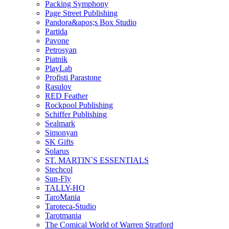
Packing Symphony
Page Street Publishing
Pandora&apos;s Box Studio
Partida
Pavone
Petrosyan
Piatnik
PlayLab
Profisti Parastone
Rasulov
RED Feather
Rockpool Publishing
Schiffer Publishing
Sealmark
Simonyan
SK Gifts
Solarus
ST. MARTIN`S ESSENTIALS
Stechcol
Sun-Fly
TALLY-HO
TaroMania
Taroteca-Studio
Tarotmania
The Comical World of Warren Stratford