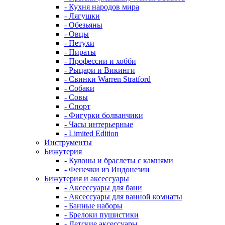
- Кухня народов мира
- Лягушки
- Обезьяны
- Овцы
- Петухи
- Пираты
- Профессии и хобби
- Рыцари и Викинги
- Свинки Warren Stratford
- Собаки
- Совы
- Спорт
- Фигурки болванчики
- Часы интерьерные
- Limited Edition
Инструменты
Бижутерия
- Кулоны и браслеты с камнями
- Фенечки из Индонезии
Бижутерия и аксессуары
- Аксессуары для бани
- Аксессуары для ванной комнаты
- Банные наборы
- Брелоки пушистики
- Детские аксессуары