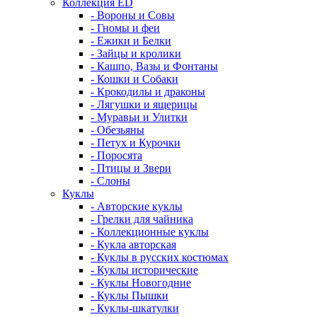
Коллекция ED
- Вороны и Совы
- Гномы и феи
- Ежики и Белки
- Зайцы и кролики
- Кашпо, Вазы и Фонтаны
- Кошки и Собаки
- Крокодилы и драконы
- Лягушки и ящерицы
- Муравьи и Улитки
- Обезьяны
- Петух и Курочки
- Поросята
- Птицы и Звери
- Слоны
Куклы
- Авторские куклы
- Грелки для чайника
- Коллекционные куклы
- Кукла авторская
- Куклы в русских костюмах
- Куклы исторические
- Куклы Новогодние
- Куклы Пышки
- Куклы-шкатулки