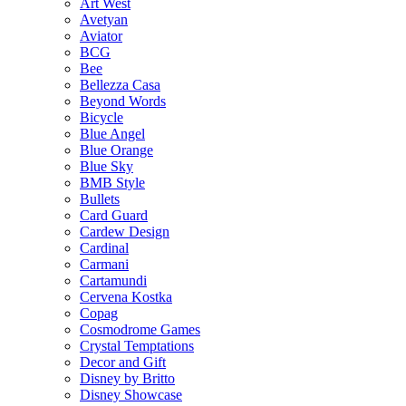
Art West
Avetyan
Aviator
BCG
Bee
Bellezza Casa
Beyond Words
Bicycle
Blue Angel
Blue Orange
Blue Sky
BMB Style
Bullets
Card Guard
Cardew Design
Cardinal
Carmani
Cartamundi
Cervena Kostka
Copag
Cosmodrome Games
Crystal Temptations
Decor and Gift
Disney by Britto
Disney Showcase