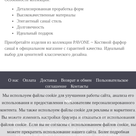
Детализированная проработка форм
Высококачественные материалы
Элегантный casual стиль
Долговечность
Идеальный подарок
Приобретайте изделия из коллекции PAVONE ~ Костяной фарфор
casual в официальном магазине с гарантией качества. Идеальный
выбор для ценителей классического дизайна.
О нас
Оплата
Доставка
Возврат и обмен
Пользовательское
соглашение
Контакты
Мы используем файлы cookie для улучшения работы сайта, анализа его
использования и предоставления пользователям персонализированного
контента. Мы также используем файлы cookie для рекламы и маркетинга.
Обращаем ваше внимание на то, что данный интернет-сайт, а также
Вы можете изменить настройки браузера и отказаться от использования
вся информация о товарах и ценах, предоставленная на нём, носит
файлов cookie. Если вы не согласны с использованием файлов cookie, вы
исключительно информационный характер и ни при каких
можете прекратить использование нашего сайта. Более подробная
условиях не является публичной офертой, определяемой