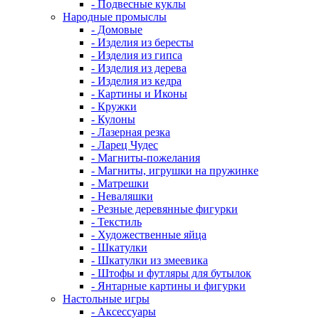
- Подвесные куклы
Народные промыслы
- Домовые
- Изделия из бересты
- Изделия из гипса
- Изделия из дерева
- Изделия из кедра
- Картины и Иконы
- Кружки
- Кулоны
- Лазерная резка
- Ларец Чудес
- Магниты-пожелания
- Магниты, игрушки на пружинке
- Матрешки
- Неваляшки
- Резные деревянные фигурки
- Текстиль
- Художественные яйца
- Шкатулки
- Шкатулки из змеевика
- Штофы и футляры для бутылок
- Янтарные картины и фигурки
Настольные игры
- Аксессуары