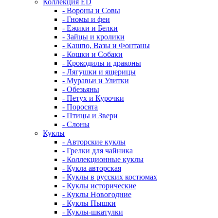
Коллекция ED
- Вороны и Совы
- Гномы и феи
- Ежики и Белки
- Зайцы и кролики
- Кашпо, Вазы и Фонтаны
- Кошки и Собаки
- Крокодилы и драконы
- Лягушки и ящерицы
- Муравьи и Улитки
- Обезьяны
- Петух и Курочки
- Поросята
- Птицы и Звери
- Слоны
Куклы
- Авторские куклы
- Грелки для чайника
- Коллекционные куклы
- Кукла авторская
- Куклы в русских костюмах
- Куклы исторические
- Куклы Новогодние
- Куклы Пышки
- Куклы-шкатулки