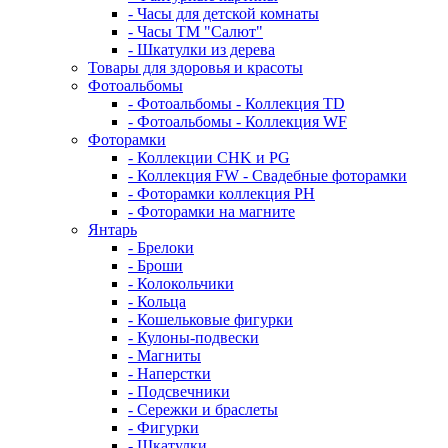
- Часы для детской комнаты
- Часы ТМ "Салют"
- Шкатулки из дерева
Товары для здоровья и красоты
Фотоальбомы
- Фотоальбомы - Коллекция TD
- Фотоальбомы - Коллекция WF
Фоторамки
- Коллекции CHK и PG
- Коллекция FW - Свадебные фоторамки
- Фоторамки коллекция PH
- Фоторамки на магните
Янтарь
- Брелоки
- Броши
- Колокольчики
- Кольца
- Кошельковые фигурки
- Кулоны-подвески
- Магниты
- Наперстки
- Подсвечники
- Сережки и браслеты
- Фигурки
- Шкатулки