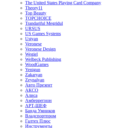
The United States Playing Card Company
Theory11
Top Beauty
TOPCHOICE
Trandariful Megridul
URSUS
US Games Systems
Ustyan
Veronese
Veronese Design
Wegiel
Welbeck Publishing
WoodGames
Yenigun
Zakaryan
Zeynalyan
Авто Презент
АКСО
Алиса
Амберрегион
АРТ-ШЕФ
Банда Умников
Владспортпром
Галтех Плюс
Инструменты