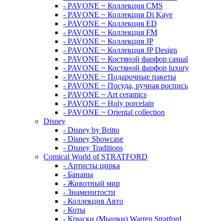
- PAVONE ~ Коллекция CMS
- PAVONE ~ Коллекция Di Kaye
- PAVONE ~ Коллекция ED
- PAVONE ~ Коллекция FM
- PAVONE ~ Коллекция JP
- PAVONE ~ Коллекция JP Design
- PAVONE ~ Костяной фарфор casual
- PAVONE ~ Костяной фарфор luxury
- PAVONE ~ Подарочные пакеты
- PAVONE ~ Посуда, ручная роспись
- PAVONE ~ Art ceramics
- PAVONE ~ Holy porcelain
- PAVONE ~ Oriental collection
Disney
- Disney by Britto
- Disney Showcase
- Disney Traditions
Comical World of STRATFORD
- Артисты цирка
- Бананы
- Животный мир
- Знаменитости
- Коллекция Авто
- Коты
- Крыски (Мышки) Warren Stratford