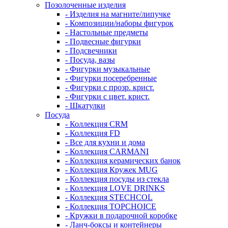
Позолоченные изделия
- Изделия на магните/липучке
- Композиции/наборы фигурок
- Настольные предметы
- Подвесные фигурки
- Подсвечники
- Посуда, вазы
- Фигурки музыкальные
- Фигурки посеребренные
- Фигурки с прозр. крист.
- Фигурки с цвет. крист.
- Шкатулки
Посуда
- Коллекция CRM
- Коллекция FD
- Все для кухни и дома
- Коллекция CARMANI
- Коллекция керамических банок
- Коллекция Кружек MUG
- Коллекция посуды из стекла
- Коллекция LOVE DRINKS
- Коллекция STECHСOL
- Коллекция TOPCHOICE
- Кружки в подарочной коробке
- Ланч-боксы и контейнеры