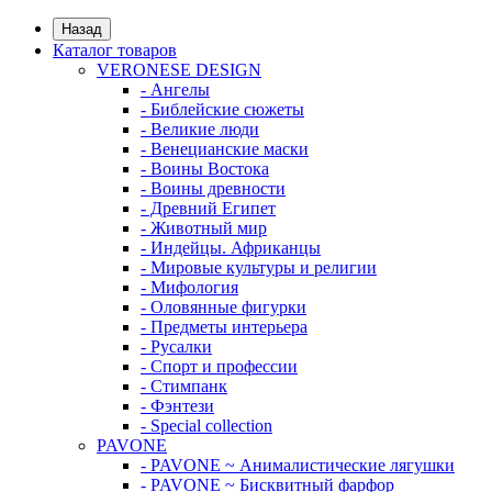
Назад
Каталог товаров
VERONESE DESIGN
- Ангелы
- Библейские сюжеты
- Великие люди
- Венецианские маски
- Воины Востока
- Воины древности
- Древний Египет
- Животный мир
- Индейцы. Африканцы
- Мировые культуры и религии
- Мифология
- Оловянные фигурки
- Предметы интерьера
- Русалки
- Спорт и профессии
- Стимпанк
- Фэнтези
- Special collection
PAVONE
- PAVONE ~ Анималистические лягушки
- PAVONE ~ Бисквитный фарфор