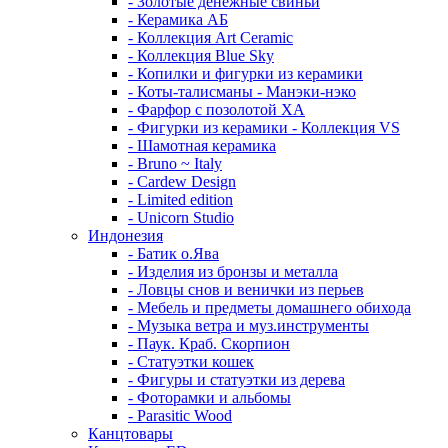
- Золотые денежные свиньи
- Керамика АБ
- Коллекция Art Ceramic
- Коллекция Blue Sky
- Копилки и фигурки из керамики
- Коты-талисманы - Манэки-нэко
- Фарфор с позолотой XA
- Фигурки из керамики - Коллекция VS
- Шамотная керамика
- Bruno ~ Italy
- Cardew Design
- Limited edition
- Unicorn Studio
Индонезия
- Батик о.Ява
- Изделия из бронзы и металла
- Ловцы снов и венички из перьев
- Мебель и предметы домашнего обихода
- Музыка ветра и муз.инструменты
- Паук. Краб. Скорпион
- Статуэтки кошек
- Фигуры и статуэтки из дерева
- Фоторамки и альбомы
- Parasitic Wood
Канцтовары