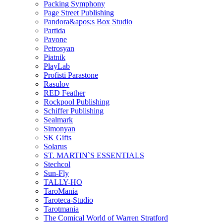
Packing Symphony
Page Street Publishing
Pandora&apos;s Box Studio
Partida
Pavone
Petrosyan
Piatnik
PlayLab
Profisti Parastone
Rasulov
RED Feather
Rockpool Publishing
Schiffer Publishing
Sealmark
Simonyan
SK Gifts
Solarus
ST. MARTIN`S ESSENTIALS
Stechcol
Sun-Fly
TALLY-HO
TaroMania
Taroteca-Studio
Tarotmania
The Comical World of Warren Stratford