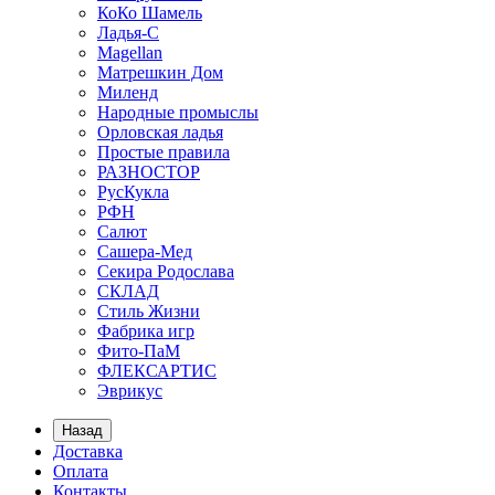
КоКо Шамель
Ладья-С
Мagellan
Матрешкин Дом
Миленд
Народные промыслы
Орловская ладья
Простые правила
РАЗНОСТОР
РусКукла
РФН
Салют
Сашера-Мед
Секира Родослава
СКЛАД
Стиль Жизни
Фабрика игр
Фито-ПаМ
ФЛЕКСАРТИС
Эврикус
Назад
Доставка
Оплата
Контакты