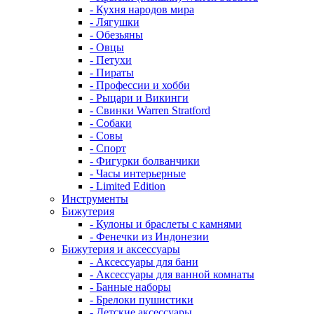
- Кухня народов мира
- Лягушки
- Обезьяны
- Овцы
- Петухи
- Пираты
- Профессии и хобби
- Рыцари и Викинги
- Свинки Warren Stratford
- Собаки
- Совы
- Спорт
- Фигурки болванчики
- Часы интерьерные
- Limited Edition
Инструменты
Бижутерия
- Кулоны и браслеты с камнями
- Фенечки из Индонезии
Бижутерия и аксессуары
- Аксессуары для бани
- Аксессуары для ванной комнаты
- Банные наборы
- Брелоки пушистики
- Детские аксессуары