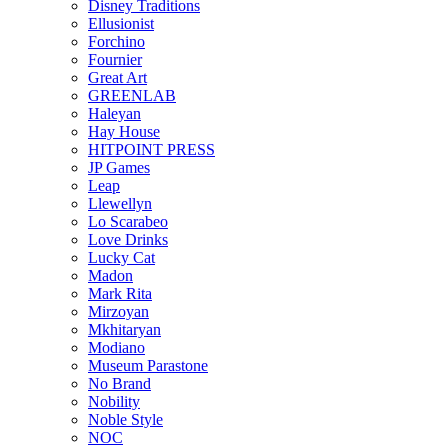
Disney Traditions
Ellusionist
Forchino
Fournier
Great Art
GREENLAB
Haleyan
Hay House
HITPOINT PRESS
JP Games
Leap
Llewellyn
Lo Scarabeo
Love Drinks
Lucky Cat
Madon
Mark Rita
Mirzoyan
Mkhitaryan
Modiano
Museum Parastone
No Brand
Nobility
Noble Style
NOC