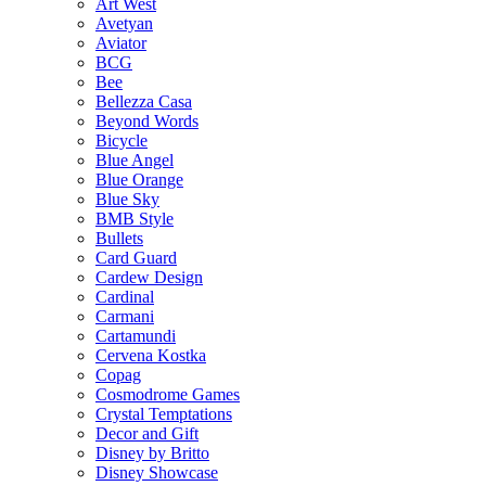
Art West
Avetyan
Aviator
BCG
Bee
Bellezza Casa
Beyond Words
Bicycle
Blue Angel
Blue Orange
Blue Sky
BMB Style
Bullets
Card Guard
Cardew Design
Cardinal
Carmani
Cartamundi
Cervena Kostka
Copag
Cosmodrome Games
Crystal Temptations
Decor and Gift
Disney by Britto
Disney Showcase