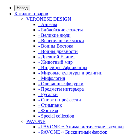
Назад
Каталог товаров
VERONESE DESIGN
- Ангелы
- Библейские сюжеты
- Великие люди
- Венецианские маски
- Воины Востока
- Воины древности
- Древний Египет
- Животный мир
- Индейцы. Африканцы
- Мировые культуры и религии
- Мифология
- Оловянные фигурки
- Предметы интерьера
- Русалки
- Спорт и профессии
- Стимпанк
- Фэнтези
- Special collection
PAVONE
- PAVONE ~ Анималистические лягушки
- PAVONE ~ Бисквитный фарфор