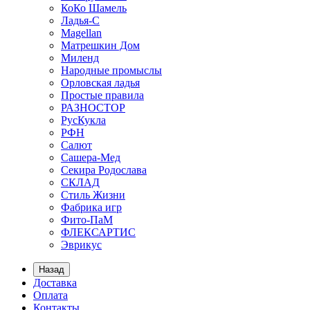
КоКо Шамель
Ладья-С
Мagellan
Матрешкин Дом
Миленд
Народные промыслы
Орловская ладья
Простые правила
РАЗНОСТОР
РусКукла
РФН
Салют
Сашера-Мед
Секира Родослава
СКЛАД
Стиль Жизни
Фабрика игр
Фито-ПаМ
ФЛЕКСАРТИС
Эврикус
Назад
Доставка
Оплата
Контакты