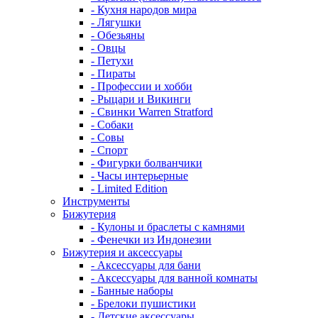
- Кухня народов мира
- Лягушки
- Обезьяны
- Овцы
- Петухи
- Пираты
- Профессии и хобби
- Рыцари и Викинги
- Свинки Warren Stratford
- Собаки
- Совы
- Спорт
- Фигурки болванчики
- Часы интерьерные
- Limited Edition
Инструменты
Бижутерия
- Кулоны и браслеты с камнями
- Фенечки из Индонезии
Бижутерия и аксессуары
- Аксессуары для бани
- Аксессуары для ванной комнаты
- Банные наборы
- Брелоки пушистики
- Детские аксессуары