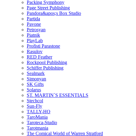
Packing Symphony
Page Street Publishing
Pandora&apos;s Box Studio
Partida
Pavone
Petrosyan
Piatnik
PlayLab
Profisti Parastone
Rasulov
RED Feather
Rockpool Publishing
Schiffer Publishing
Sealmark
Simonyan
SK Gifts
Solarus
ST. MARTIN`S ESSENTIALS
Stechcol
Sun-Fly
TALLY-HO
TaroMania
Taroteca-Studio
Tarotmania
The Comical World of Warren Stratford