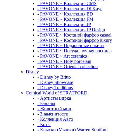
- PAVONE ~ Коллекция CMS
- PAVONE ~ Коллекция Di Kaye
- PAVONE ~ Коллекция ED
- PAVONE ~ Коллекция FM
- PAVONE ~ Коллекция JP
- PAVONE ~ Коллекция JP Design
- PAVONE ~ Костяной фарфор casual
- PAVONE ~ Костяной фарфор luxury
- PAVONE ~ Подарочные пакеты
- PAVONE ~ Посуда, ручная роспись
- PAVONE ~ Art ceramics
- PAVONE ~ Holy porcelain
- PAVONE ~ Oriental collection
Disney
- Disney by Britto
- Disney Showcase
- Disney Traditions
Comical World of STRATFORD
- Артисты цирка
- Бананы
- Животный мир
- Знаменитости
- Коллекция Авто
- Коты
- Крыски (Мышки) Warren Stratford