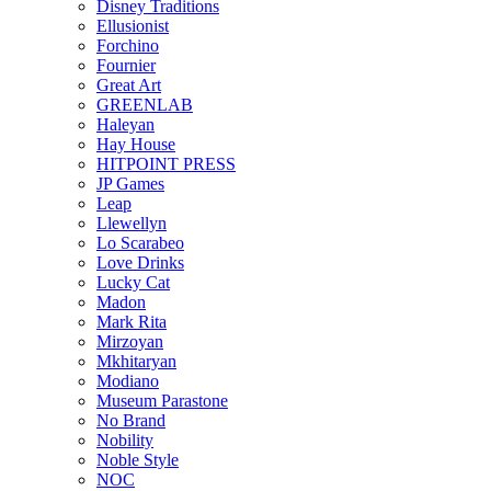
Disney Traditions
Ellusionist
Forchino
Fournier
Great Art
GREENLAB
Haleyan
Hay House
HITPOINT PRESS
JP Games
Leap
Llewellyn
Lo Scarabeo
Love Drinks
Lucky Cat
Madon
Mark Rita
Mirzoyan
Mkhitaryan
Modiano
Museum Parastone
No Brand
Nobility
Noble Style
NOC