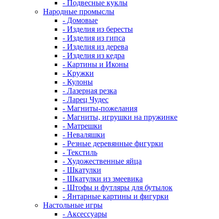
- Подвесные куклы
Народные промыслы
- Домовые
- Изделия из бересты
- Изделия из гипса
- Изделия из дерева
- Изделия из кедра
- Картины и Иконы
- Кружки
- Кулоны
- Лазерная резка
- Ларец Чудес
- Магниты-пожелания
- Магниты, игрушки на пружинке
- Матрешки
- Неваляшки
- Резные деревянные фигурки
- Текстиль
- Художественные яйца
- Шкатулки
- Шкатулки из змеевика
- Штофы и футляры для бутылок
- Янтарные картины и фигурки
Настольные игры
- Аксессуары