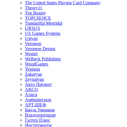
The United States Playing Card Company
Theory11
Top Beauty
TOPCHOICE
Trandariful Megridul
URSUS
US Games Systems
Ustyan
Veronese
Veronese Design
Wegiel
Welbeck Publishing
WoodGames
Yenigun
Zakaryan
Zeynalyan
Авто Презент
АКСО
Алиса
Амберрегион
АРТ-ШЕФ
Банда Умников
Владспортпром
Галтех Плюс
Инструменты