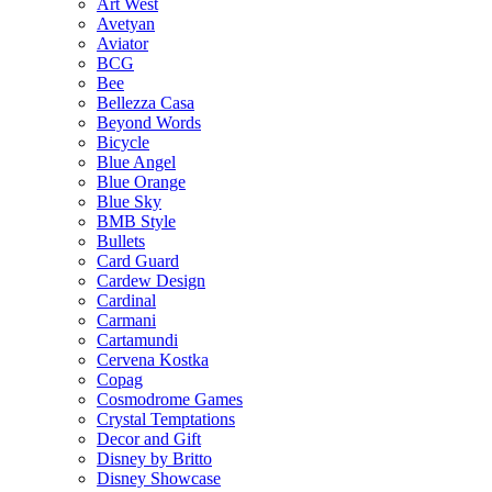
Art West
Avetyan
Aviator
BCG
Bee
Bellezza Casa
Beyond Words
Bicycle
Blue Angel
Blue Orange
Blue Sky
BMB Style
Bullets
Card Guard
Cardew Design
Cardinal
Carmani
Cartamundi
Cervena Kostka
Copag
Cosmodrome Games
Crystal Temptations
Decor and Gift
Disney by Britto
Disney Showcase