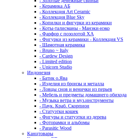
- Золотые денежные свиньи
- Керамика АБ
- Коллекция Art Ceramic
- Коллекция Blue Sky
- Копилки и фигурки из керамики
- Коты-талисманы - Манэки-нэко
- Фарфор с позолотой XA
- Фигурки из керамики - Коллекция VS
- Шамотная керамика
- Bruno ~ Italy
- Cardew Design
- Limited edition
- Unicorn Studio
Индонезия
- Батик о.Ява
- Изделия из бронзы и металла
- Ловцы снов и венички из перьев
- Мебель и предметы домашнего обихода
- Музыка ветра и муз.инструменты
- Паук. Краб. Скорпион
- Статуэтки кошек
- Фигуры и статуэтки из дерева
- Фоторамки и альбомы
- Parasitic Wood
Канцтовары