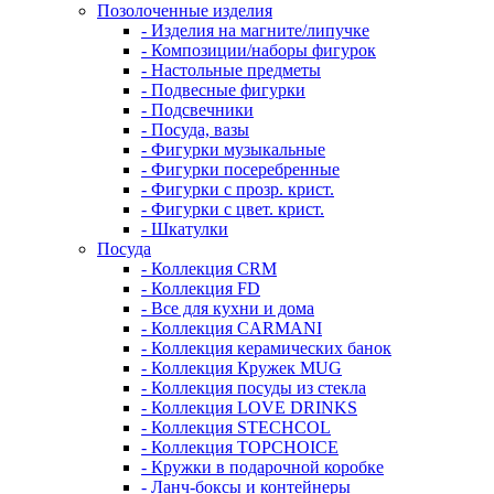
Позолоченные изделия
- Изделия на магните/липучке
- Композиции/наборы фигурок
- Настольные предметы
- Подвесные фигурки
- Подсвечники
- Посуда, вазы
- Фигурки музыкальные
- Фигурки посеребренные
- Фигурки с прозр. крист.
- Фигурки с цвет. крист.
- Шкатулки
Посуда
- Коллекция CRM
- Коллекция FD
- Все для кухни и дома
- Коллекция CARMANI
- Коллекция керамических банок
- Коллекция Кружек MUG
- Коллекция посуды из стекла
- Коллекция LOVE DRINKS
- Коллекция STECHСOL
- Коллекция TOPCHOICE
- Кружки в подарочной коробке
- Ланч-боксы и контейнеры