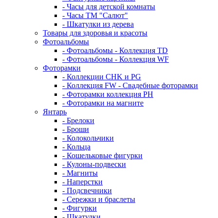
- Часы для детской комнаты
- Часы ТМ "Салют"
- Шкатулки из дерева
Товары для здоровья и красоты
Фотоальбомы
- Фотоальбомы - Коллекция TD
- Фотоальбомы - Коллекция WF
Фоторамки
- Коллекции CHK и PG
- Коллекция FW - Свадебные фоторамки
- Фоторамки коллекция PH
- Фоторамки на магните
Янтарь
- Брелоки
- Броши
- Колокольчики
- Кольца
- Кошельковые фигурки
- Кулоны-подвески
- Магниты
- Наперстки
- Подсвечники
- Сережки и браслеты
- Фигурки
- Шкатулки