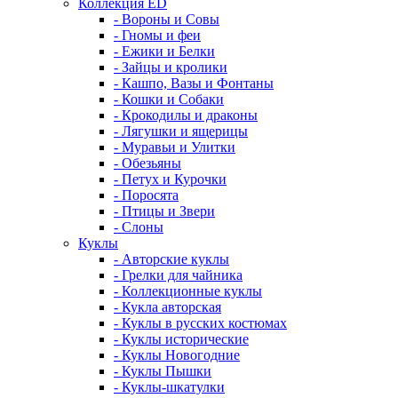
Коллекция ED
- Вороны и Совы
- Гномы и феи
- Ежики и Белки
- Зайцы и кролики
- Кашпо, Вазы и Фонтаны
- Кошки и Собаки
- Крокодилы и драконы
- Лягушки и ящерицы
- Муравьи и Улитки
- Обезьяны
- Петух и Курочки
- Поросята
- Птицы и Звери
- Слоны
Куклы
- Авторские куклы
- Грелки для чайника
- Коллекционные куклы
- Кукла авторская
- Куклы в русских костюмах
- Куклы исторические
- Куклы Новогодние
- Куклы Пышки
- Куклы-шкатулки