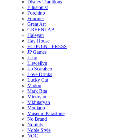
Disney Traditions
Ellusionist
Forchino
Fournier
Great Art
GREENLAB
Haleyan
Hay House
HITPOINT PRESS
JP Games
Leap
Llewellyn
Lo Scarabeo
Love Drinks
Lucky Cat
Madon
Mark Rita
Mirzoyan
Mkhitaryan
Modiano
Museum Parastone
No Brand
Nobility
Noble Style
NOC