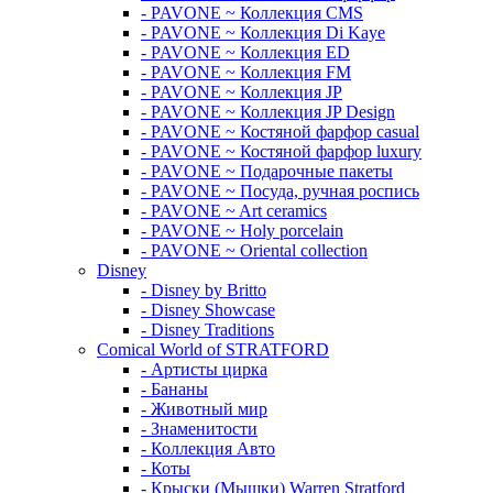
- PAVONE ~ Коллекция CMS
- PAVONE ~ Коллекция Di Kaye
- PAVONE ~ Коллекция ED
- PAVONE ~ Коллекция FM
- PAVONE ~ Коллекция JP
- PAVONE ~ Коллекция JP Design
- PAVONE ~ Костяной фарфор casual
- PAVONE ~ Костяной фарфор luxury
- PAVONE ~ Подарочные пакеты
- PAVONE ~ Посуда, ручная роспись
- PAVONE ~ Art ceramics
- PAVONE ~ Holy porcelain
- PAVONE ~ Oriental collection
Disney
- Disney by Britto
- Disney Showcase
- Disney Traditions
Comical World of STRATFORD
- Артисты цирка
- Бананы
- Животный мир
- Знаменитости
- Коллекция Авто
- Коты
- Крыски (Мышки) Warren Stratford