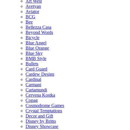
Art West
Avetyan
Aviator
BCG
Bee
Bellezza Casa
Beyond Words
Bicycle
Blue Angel
Blue Orange
Blue Sky
BMB Style
Bullets
Card Guard
Cardew Design
Cardinal
Carmani
Cartamundi
Cervena Kostka
Copag
Cosmodrome Games
Crystal Temptations
Decor and Gift
Disney by Britto
Disney Showcase