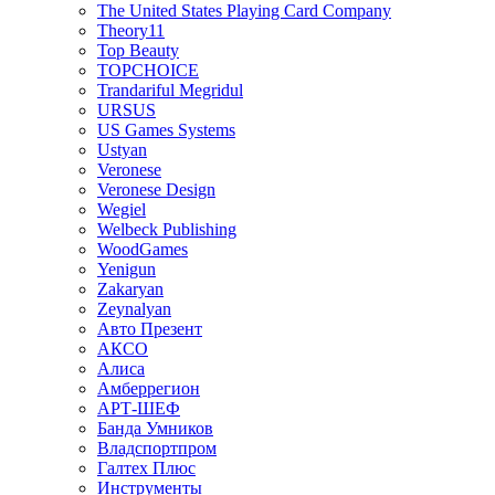
The United States Playing Card Company
Theory11
Top Beauty
TOPCHOICE
Trandariful Megridul
URSUS
US Games Systems
Ustyan
Veronese
Veronese Design
Wegiel
Welbeck Publishing
WoodGames
Yenigun
Zakaryan
Zeynalyan
Авто Презент
АКСО
Алиса
Амберрегион
АРТ-ШЕФ
Банда Умников
Владспортпром
Галтех Плюс
Инструменты