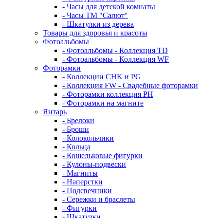
- Часы для детской комнаты
- Часы ТМ "Салют"
- Шкатулки из дерева
Товары для здоровья и красоты
Фотоальбомы
- Фотоальбомы - Коллекция TD
- Фотоальбомы - Коллекция WF
Фоторамки
- Коллекции CHK и PG
- Коллекция FW - Свадебные фоторамки
- Фоторамки коллекция PH
- Фоторамки на магните
Янтарь
- Брелоки
- Броши
- Колокольчики
- Кольца
- Кошельковые фигурки
- Кулоны-подвески
- Магниты
- Наперстки
- Подсвечники
- Сережки и браслеты
- Фигурки
- Шкатулки