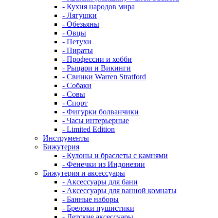
- Кухня народов мира
- Лягушки
- Обезьяны
- Овцы
- Петухи
- Пираты
- Профессии и хобби
- Рыцари и Викинги
- Свинки Warren Stratford
- Собаки
- Совы
- Спорт
- Фигурки болванчики
- Часы интерьерные
- Limited Edition
Инструменты
Бижутерия
- Кулоны и браслеты с камнями
- Фенечки из Индонезии
Бижутерия и аксессуары
- Аксессуары для бани
- Аксессуары для ванной комнаты
- Банные наборы
- Брелоки пушистики
- Детские аксессуары