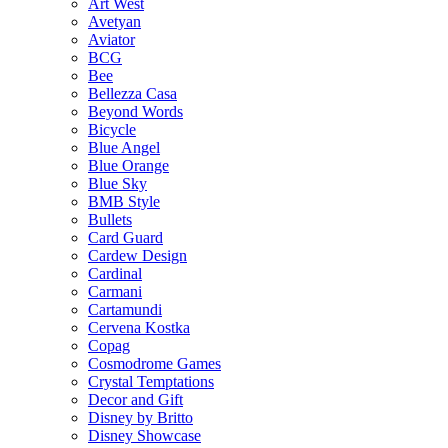
Art West
Avetyan
Aviator
BCG
Bee
Bellezza Casa
Beyond Words
Bicycle
Blue Angel
Blue Orange
Blue Sky
BMB Style
Bullets
Card Guard
Cardew Design
Cardinal
Carmani
Cartamundi
Cervena Kostka
Copag
Cosmodrome Games
Crystal Temptations
Decor and Gift
Disney by Britto
Disney Showcase