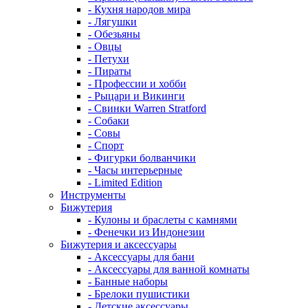
- Кухня народов мира
- Лягушки
- Обезьяны
- Овцы
- Петухи
- Пираты
- Профессии и хобби
- Рыцари и Викинги
- Свинки Warren Stratford
- Собаки
- Совы
- Спорт
- Фигурки болванчики
- Часы интерьерные
- Limited Edition
Инструменты
Бижутерия
- Кулоны и браслеты с камнями
- Фенечки из Индонезии
Бижутерия и аксессуары
- Аксессуары для бани
- Аксессуары для ванной комнаты
- Банные наборы
- Брелоки пушистики
- Детские аксессуары