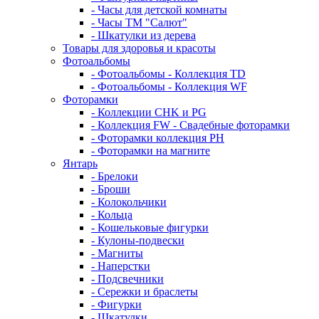
- Часы для детской комнаты
- Часы ТМ "Салют"
- Шкатулки из дерева
Товары для здоровья и красоты
Фотоальбомы
- Фотоальбомы - Коллекция TD
- Фотоальбомы - Коллекция WF
Фоторамки
- Коллекции CHK и PG
- Коллекция FW - Свадебные фоторамки
- Фоторамки коллекция PH
- Фоторамки на магните
Янтарь
- Брелоки
- Броши
- Колокольчики
- Кольца
- Кошельковые фигурки
- Кулоны-подвески
- Магниты
- Наперстки
- Подсвечники
- Сережки и браслеты
- Фигурки
- Шкатулки