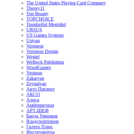
The United States Playing Card Company
Theory11
Top Beauty
TOPCHOICE
Trandariful Megridul
URSUS
US Games Systems
Ustyan
Veronese
Veronese Design
Wegiel
Welbeck Publishing
WoodGames
Yenigun
Zakaryan
Zeynalyan
Авто Презент
АКСО
Алиса
Амберрегион
АРТ-ШЕФ
Банда Умников
Владспортпром
Галтех Плюс
Инструменты