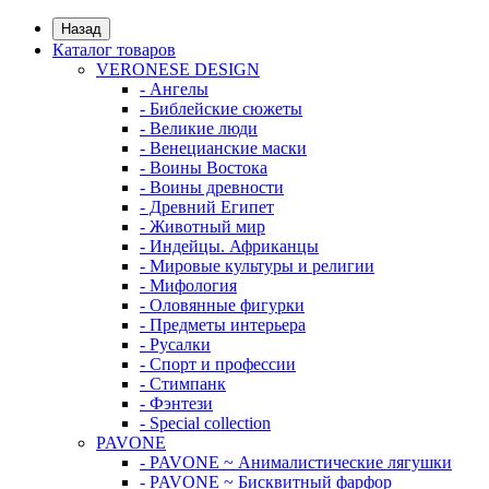
Назад
Каталог товаров
VERONESE DESIGN
- Ангелы
- Библейские сюжеты
- Великие люди
- Венецианские маски
- Воины Востока
- Воины древности
- Древний Египет
- Животный мир
- Индейцы. Африканцы
- Мировые культуры и религии
- Мифология
- Оловянные фигурки
- Предметы интерьера
- Русалки
- Спорт и профессии
- Стимпанк
- Фэнтези
- Special collection
PAVONE
- PAVONE ~ Анималистические лягушки
- PAVONE ~ Бисквитный фарфор