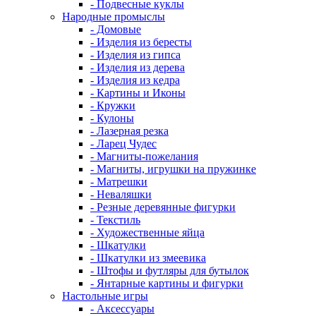
- Подвесные куклы
Народные промыслы
- Домовые
- Изделия из бересты
- Изделия из гипса
- Изделия из дерева
- Изделия из кедра
- Картины и Иконы
- Кружки
- Кулоны
- Лазерная резка
- Ларец Чудес
- Магниты-пожелания
- Магниты, игрушки на пружинке
- Матрешки
- Неваляшки
- Резные деревянные фигурки
- Текстиль
- Художественные яйца
- Шкатулки
- Шкатулки из змеевика
- Штофы и футляры для бутылок
- Янтарные картины и фигурки
Настольные игры
- Аксессуары