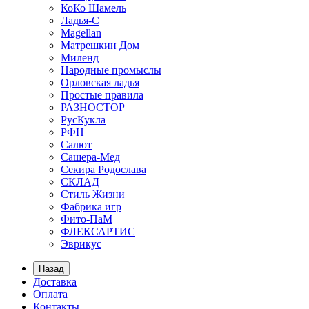
КоКо Шамель
Ладья-С
Мagellan
Матрешкин Дом
Миленд
Народные промыслы
Орловская ладья
Простые правила
РАЗНОСТОР
РусКукла
РФН
Салют
Сашера-Мед
Секира Родослава
СКЛАД
Стиль Жизни
Фабрика игр
Фито-ПаМ
ФЛЕКСАРТИС
Эврикус
Назад
Доставка
Оплата
Контакты