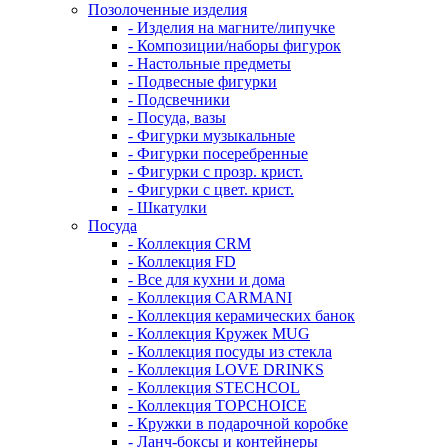
Позолоченные изделия
- Изделия на магните/липучке
- Композиции/наборы фигурок
- Настольные предметы
- Подвесные фигурки
- Подсвечники
- Посуда, вазы
- Фигурки музыкальные
- Фигурки посеребренные
- Фигурки с прозр. крист.
- Фигурки с цвет. крист.
- Шкатулки
Посуда
- Коллекция CRM
- Коллекция FD
- Все для кухни и дома
- Коллекция CARMANI
- Коллекция керамических банок
- Коллекция Кружек MUG
- Коллекция посуды из стекла
- Коллекция LOVE DRINKS
- Коллекция STECHСOL
- Коллекция TOPCHOICE
- Кружки в подарочной коробке
- Ланч-боксы и контейнеры