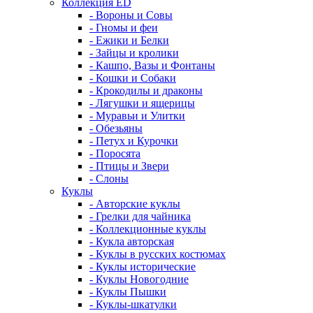
Коллекция ED
- Вороны и Совы
- Гномы и феи
- Ежики и Белки
- Зайцы и кролики
- Кашпо, Вазы и Фонтаны
- Кошки и Собаки
- Крокодилы и драконы
- Лягушки и ящерицы
- Муравьи и Улитки
- Обезьяны
- Петух и Курочки
- Поросята
- Птицы и Звери
- Слоны
Куклы
- Авторские куклы
- Грелки для чайника
- Коллекционные куклы
- Кукла авторская
- Куклы в русских костюмах
- Куклы исторические
- Куклы Новогодние
- Куклы Пышки
- Куклы-шкатулки