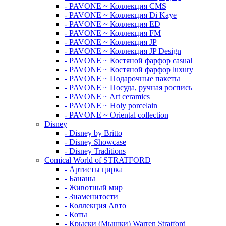
- PAVONE ~ Коллекция CMS
- PAVONE ~ Коллекция Di Kaye
- PAVONE ~ Коллекция ED
- PAVONE ~ Коллекция FM
- PAVONE ~ Коллекция JP
- PAVONE ~ Коллекция JP Design
- PAVONE ~ Костяной фарфор casual
- PAVONE ~ Костяной фарфор luxury
- PAVONE ~ Подарочные пакеты
- PAVONE ~ Посуда, ручная роспись
- PAVONE ~ Art ceramics
- PAVONE ~ Holy porcelain
- PAVONE ~ Oriental collection
Disney
- Disney by Britto
- Disney Showcase
- Disney Traditions
Comical World of STRATFORD
- Артисты цирка
- Бананы
- Животный мир
- Знаменитости
- Коллекция Авто
- Коты
- Крыски (Мышки) Warren Stratford