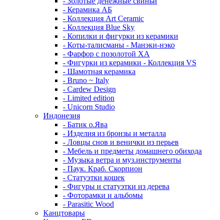
- Золотые денежные свиньи
- Керамика АБ
- Коллекция Art Ceramic
- Коллекция Blue Sky
- Копилки и фигурки из керамики
- Коты-талисманы - Манэки-нэко
- Фарфор с позолотой XA
- Фигурки из керамики - Коллекция VS
- Шамотная керамика
- Bruno ~ Italy
- Cardew Design
- Limited edition
- Unicorn Studio
Индонезия
- Батик о.Ява
- Изделия из бронзы и металла
- Ловцы снов и венички из перьев
- Мебель и предметы домашнего обихода
- Музыка ветра и муз.инструменты
- Паук. Краб. Скорпион
- Статуэтки кошек
- Фигуры и статуэтки из дерева
- Фоторамки и альбомы
- Parasitic Wood
Канцтовары