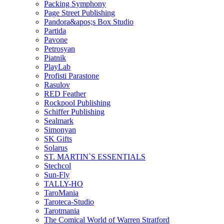
Packing Symphony
Page Street Publishing
Pandora&apos;s Box Studio
Partida
Pavone
Petrosyan
Piatnik
PlayLab
Profisti Parastone
Rasulov
RED Feather
Rockpool Publishing
Schiffer Publishing
Sealmark
Simonyan
SK Gifts
Solarus
ST. MARTIN`S ESSENTIALS
Stechcol
Sun-Fly
TALLY-HO
TaroMania
Taroteca-Studio
Tarotmania
The Comical World of Warren Stratford