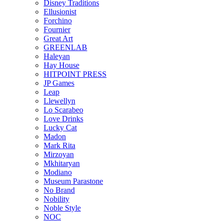
Disney Traditions
Ellusionist
Forchino
Fournier
Great Art
GREENLAB
Haleyan
Hay House
HITPOINT PRESS
JP Games
Leap
Llewellyn
Lo Scarabeo
Love Drinks
Lucky Cat
Madon
Mark Rita
Mirzoyan
Mkhitaryan
Modiano
Museum Parastone
No Brand
Nobility
Noble Style
NOC