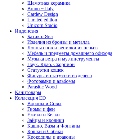
Шамотная керамика
Bruno ~ Italy
Cardew Design
Limited edition
Unicorn Studio
Индонезия
Батик о.Ява
Изделия из бронзы и металла
Ловцы снов и венички из перьев
Мебель и предметы домашнего обихода
Музыка ветра и муз.инструменты
Паук. Краб. Скорпион
Статуэтки кошек
Фигуры и статуэтки из дерева
Фоторамки и альбомы
Parasitic Wood
Канцтовары
Коллекция ED
Вороны и Совы
Гномы и феи
Ежики и Белки
Зайцы и кролики
Кашпо, Вазы и Фонтаны
Кошки и Собаки
Крокодилы и драконы