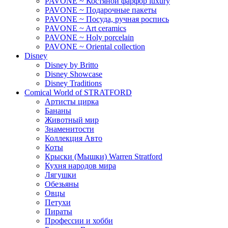
PAVONE ~ Костяной фарфор luxury
PAVONE ~ Подарочные пакеты
PAVONE ~ Посуда, ручная роспись
PAVONE ~ Art ceramics
PAVONE ~ Holy porcelain
PAVONE ~ Oriental collection
Disney
Disney by Britto
Disney Showcase
Disney Traditions
Comical World of STRATFORD
Артисты цирка
Бананы
Животный мир
Знаменитости
Коллекция Авто
Коты
Крыски (Мышки) Warren Stratford
Кухня народов мира
Лягушки
Обезьяны
Овцы
Петухи
Пираты
Профессии и хобби