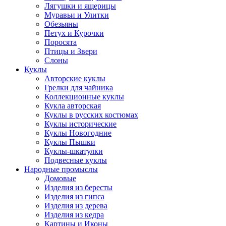
Лягушки и ящерицы
Муравьи и Улитки
Обезьяны
Петух и Курочки
Поросята
Птицы и Звери
Слоны
Куклы
Авторские куклы
Грелки для чайника
Коллекционные куклы
Кукла авторская
Куклы в русских костюмах
Куклы исторические
Куклы Новогодние
Куклы Пышки
Куклы-шкатулки
Подвесные куклы
Народные промыслы
Домовые
Изделия из бересты
Изделия из гипса
Изделия из дерева
Изделия из кедра
Картины и Иконы