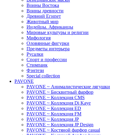
Воины Востока
Воины древности
Древний Египет
Животный мир
Индейцы. Африканцы
Мировые культуры и религии
Мифология
Оловянные фигурки
Предметы интерьера
Русалки
Спорт и профессии
Стимпанк
Фэнтези
Special collection
PAVONE
PAVONE ~ Анималистические лягушки
PAVONE ~ Бисквитный фарфор
PAVONE ~ Коллекция CMS
PAVONE ~ Коллекция Di Kaye
PAVONE ~ Коллекция ED
PAVONE ~ Коллекция FM
PAVONE ~ Коллекция JP
PAVONE ~ Коллекция JP Design
PAVONE ~ Костяной фарфор casual