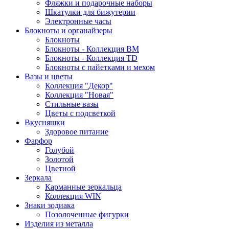
Фляжки и подарочные наборы
Шкатулки для бижутерии
Электронные часы
Блокноты и органайзеры
Блокноты
Блокноты - Коллекция BM
Блокноты - Коллекция TD
Блокноты с пайетками и мехом
Вазы и цветы
Коллекция "Декор"
Коллекция "Новая"
Стильные вазы
Цветы с подсветкой
Вкусняшки
Здоровое питание
Фарфор
Голубой
Золотой
Цветной
Зеркала
Карманные зеркальца
Коллекция WIN
Знаки зодиака
Позолоченные фигурки
Изделия из металла