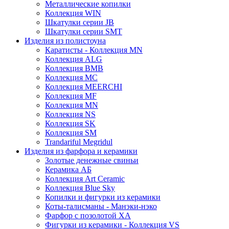
Металлические копилки
Коллекция WIN
Шкатулки серии JB
Шкатулки серии SMT
Изделия из полистоуна
Каратисты - Коллекция MN
Коллекция ALG
Коллекция BMB
Коллекция MC
Коллекция MEERCHI
Коллекция MF
Коллекция MN
Коллекция NS
Коллекция SK
Коллекция SM
Trandariful Megridul
Изделия из фарфора и керамики
Золотые денежные свиньи
Керамика АБ
Коллекция Art Ceramic
Коллекция Blue Sky
Копилки и фигурки из керамики
Коты-талисманы - Манэки-нэко
Фарфор с позолотой XA
Фигурки из керамики - Коллекция VS