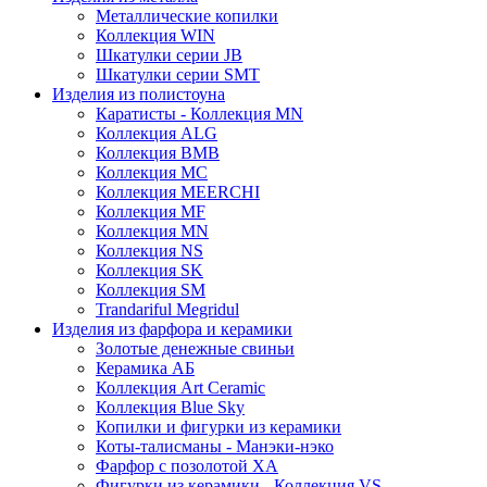
Металлические копилки
Коллекция WIN
Шкатулки серии JB
Шкатулки серии SMT
Изделия из полистоуна
Каратисты - Коллекция MN
Коллекция ALG
Коллекция BMB
Коллекция MC
Коллекция MEERCHI
Коллекция MF
Коллекция MN
Коллекция NS
Коллекция SK
Коллекция SM
Trandariful Megridul
Изделия из фарфора и керамики
Золотые денежные свиньи
Керамика АБ
Коллекция Art Ceramic
Коллекция Blue Sky
Копилки и фигурки из керамики
Коты-талисманы - Манэки-нэко
Фарфор с позолотой XA
Фигурки из керамики - Коллекция VS