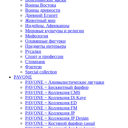
Воины Востока
Воины древности
Древний Египет
Животный мир
Индейцы. Африканцы
Мировые культуры и религии
Мифология
Оловянные фигурки
Предметы интерьера
Русалки
Спорт и профессии
Стимпанк
Фэнтези
Special collection
PAVONE
PAVONE ~ Анималистические лягушки
PAVONE ~ Бисквитный фарфор
PAVONE ~ Коллекция CMS
PAVONE ~ Коллекция Di Kaye
PAVONE ~ Коллекция ED
PAVONE ~ Коллекция FM
PAVONE ~ Коллекция JP
PAVONE ~ Коллекция JP Design
PAVONE ~ Костяной фарфор casual