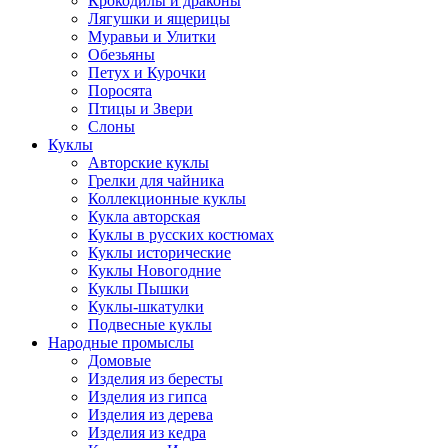
Крокодилы и драконы
Лягушки и ящерицы
Муравьи и Улитки
Обезьяны
Петух и Курочки
Поросята
Птицы и Звери
Слоны
Куклы
Авторские куклы
Грелки для чайника
Коллекционные куклы
Кукла авторская
Куклы в русских костюмах
Куклы исторические
Куклы Новогодние
Куклы Пышки
Куклы-шкатулки
Подвесные куклы
Народные промыслы
Домовые
Изделия из бересты
Изделия из гипса
Изделия из дерева
Изделия из кедра