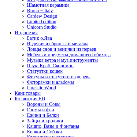
Шамотная керамика
Bruno ~ Italy
Cardew Design
Limited edition
Unicorn Studio
Индонезия
Батик о.Ява
Изделия из бронзы и металла
Ловцы снов и венички из перьев
Мебель и предметы домашнего обихода
Музыка ветра и муз.инструменты
Паук. Краб. Скорпион
Статуэтки кошек
Фигуры и статуэтки из дерева
Фоторамки и альбомы
Parasitic Wood
Канцтовары
Коллекция ED
Вороны и Совы
Гномы и феи
Ежики и Белки
Зайцы и кролики
Кашпо, Вазы и Фонтаны
Кошки и Собаки