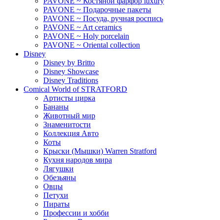
PAVONE ~ Костяной фарфор luxury
PAVONE ~ Подарочные пакеты
PAVONE ~ Посуда, ручная роспись
PAVONE ~ Art ceramics
PAVONE ~ Holy porcelain
PAVONE ~ Oriental collection
Disney
Disney by Britto
Disney Showcase
Disney Traditions
Comical World of STRATFORD
Артисты цирка
Бананы
Животный мир
Знаменитости
Коллекция Авто
Коты
Крыски (Мышки) Warren Stratford
Кухня народов мира
Лягушки
Обезьяны
Овцы
Петухи
Пираты
Профессии и хобби