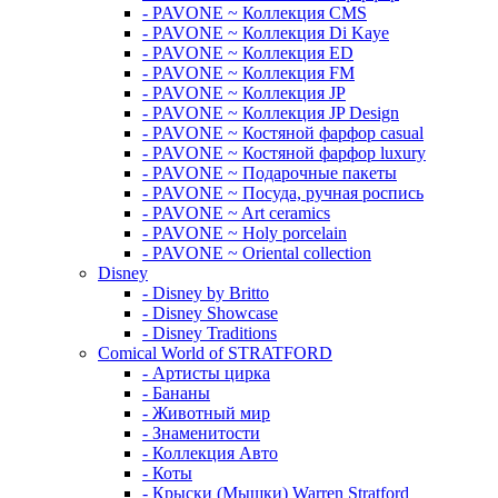
- PAVONE ~ Коллекция CMS
- PAVONE ~ Коллекция Di Kaye
- PAVONE ~ Коллекция ED
- PAVONE ~ Коллекция FM
- PAVONE ~ Коллекция JP
- PAVONE ~ Коллекция JP Design
- PAVONE ~ Костяной фарфор casual
- PAVONE ~ Костяной фарфор luxury
- PAVONE ~ Подарочные пакеты
- PAVONE ~ Посуда, ручная роспись
- PAVONE ~ Art ceramics
- PAVONE ~ Holy porcelain
- PAVONE ~ Oriental collection
Disney
- Disney by Britto
- Disney Showcase
- Disney Traditions
Comical World of STRATFORD
- Артисты цирка
- Бананы
- Животный мир
- Знаменитости
- Коллекция Авто
- Коты
- Крыски (Мышки) Warren Stratford