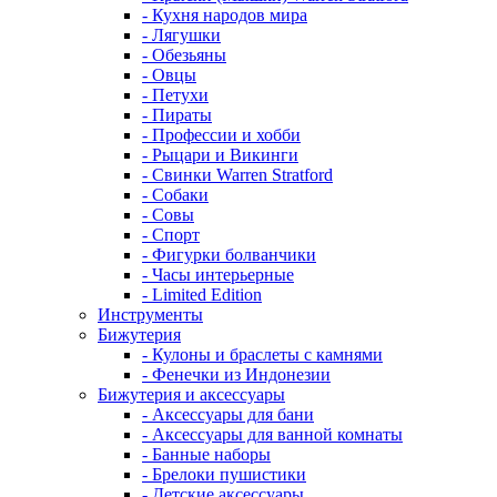
- Кухня народов мира
- Лягушки
- Обезьяны
- Овцы
- Петухи
- Пираты
- Профессии и хобби
- Рыцари и Викинги
- Свинки Warren Stratford
- Собаки
- Совы
- Спорт
- Фигурки болванчики
- Часы интерьерные
- Limited Edition
Инструменты
Бижутерия
- Кулоны и браслеты с камнями
- Фенечки из Индонезии
Бижутерия и аксессуары
- Аксессуары для бани
- Аксессуары для ванной комнаты
- Банные наборы
- Брелоки пушистики
- Детские аксессуары