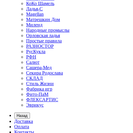
КоКо Шамель
Ладья-С
Мagellan
Матрешкин Дом
Миленд
Народные промыслы
Орловская ладья
Простые правила
РАЗНОСТОР
РусКукла
РФН
Салют
Сашера-Мед
Секира Родослава
СКЛАД
Стиль Жизни
Фабрика игр
Фито-ПаМ
ФЛЕКСАРТИС
Эврикус
Назад
Доставка
Оплата
Контакты