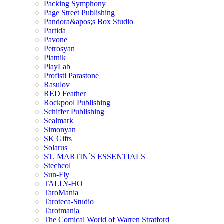
Packing Symphony
Page Street Publishing
Pandora&apos;s Box Studio
Partida
Pavone
Petrosyan
Piatnik
PlayLab
Profisti Parastone
Rasulov
RED Feather
Rockpool Publishing
Schiffer Publishing
Sealmark
Simonyan
SK Gifts
Solarus
ST. MARTIN`S ESSENTIALS
Stechcol
Sun-Fly
TALLY-HO
TaroMania
Taroteca-Studio
Tarotmania
The Comical World of Warren Stratford