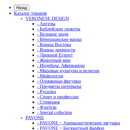
Назад
Каталог товаров
VERONESE DESIGN
- Ангелы
- Библейские сюжеты
- Великие люди
- Венецианские маски
- Воины Востока
- Воины древности
- Древний Египет
- Животный мир
- Индейцы. Африканцы
- Мировые культуры и религии
- Мифология
- Оловянные фигурки
- Предметы интерьера
- Русалки
- Спорт и профессии
- Стимпанк
- Фэнтези
- Special collection
PAVONE
- PAVONE ~ Анималистические лягушки
- PAVONE ~ Бисквитный фарфор