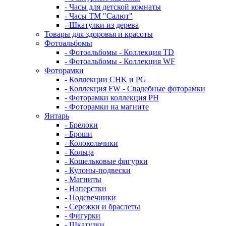
- Часы для детской комнаты
- Часы ТМ "Салют"
- Шкатулки из дерева
Товары для здоровья и красоты
Фотоальбомы
- Фотоальбомы - Коллекция TD
- Фотоальбомы - Коллекция WF
Фоторамки
- Коллекции CHK и PG
- Коллекция FW - Свадебные фоторамки
- Фоторамки коллекция PH
- Фоторамки на магните
Янтарь
- Брелоки
- Броши
- Колокольчики
- Кольца
- Кошельковые фигурки
- Кулоны-подвески
- Магниты
- Наперстки
- Подсвечники
- Сережки и браслеты
- Фигурки
- Шкатулки