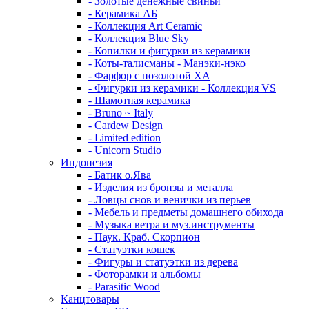
- Золотые денежные свиньи
- Керамика АБ
- Коллекция Art Ceramic
- Коллекция Blue Sky
- Копилки и фигурки из керамики
- Коты-талисманы - Манэки-нэко
- Фарфор с позолотой XA
- Фигурки из керамики - Коллекция VS
- Шамотная керамика
- Bruno ~ Italy
- Cardew Design
- Limited edition
- Unicorn Studio
Индонезия
- Батик о.Ява
- Изделия из бронзы и металла
- Ловцы снов и венички из перьев
- Мебель и предметы домашнего обихода
- Музыка ветра и муз.инструменты
- Паук. Краб. Скорпион
- Статуэтки кошек
- Фигуры и статуэтки из дерева
- Фоторамки и альбомы
- Parasitic Wood
Канцтовары