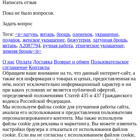
Написать отзыв
Пока не было вопросов.
Задать вопрос
Теги:
<p>латунь
,
янтарь
,
брошь
,
олененок
,
украшение
,
подарок
,
женское украшение
,
бижутерия
,
латунная брошь
,
янтарь
,
A2087794
,
ручная работа
,
этническое украшение
,
зимняя брошь</p>
О нас
Оплата
Доставка
Возврат и обмен
Пользовательское
соглашение
Контакты
Обращаем ваше внимание на то, что данный интернет-сайт, а
также вся информация о товарах и ценах, предоставленная на
нём, носит исключительно информационный характер и ни
при каких условиях не является публичной офертой,
определяемой положениями Статей 435 и 437 Гражданского
кодекса Российской Федерации.
Мы используем файлы cookie для улучшения работы сайта,
анализа его использования и предоставления пользователям
персонализированного контента. Мы также используем
файлы cookie для рекламы и маркетинга. Вы можете изменить
настройки браузера и отказаться от использования файлов
cookie. Если вы не согласны с использованием файлов cookie,