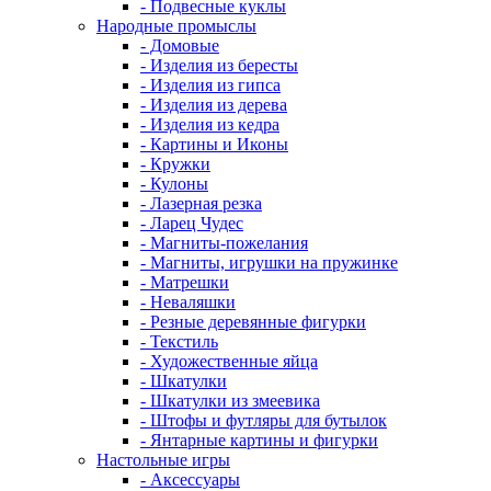
- Подвесные куклы
Народные промыслы
- Домовые
- Изделия из бересты
- Изделия из гипса
- Изделия из дерева
- Изделия из кедра
- Картины и Иконы
- Кружки
- Кулоны
- Лазерная резка
- Ларец Чудес
- Магниты-пожелания
- Магниты, игрушки на пружинке
- Матрешки
- Неваляшки
- Резные деревянные фигурки
- Текстиль
- Художественные яйца
- Шкатулки
- Шкатулки из змеевика
- Штофы и футляры для бутылок
- Янтарные картины и фигурки
Настольные игры
- Аксессуары