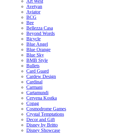
Art West
Avetyan
Aviator
BCG
Bee
Bellezza Casa
Beyond Words
Bicycle
Blue Angel
Blue Orange
Blue Sky
BMB Style
Bullets
Card Guard
Cardew Design
Cardinal
Carmani
Cartamundi
Cervena Kostka
Copag
Cosmodrome Games
Crystal Temptations
Decor and Gift
Disney by Britto
Disney Showcase