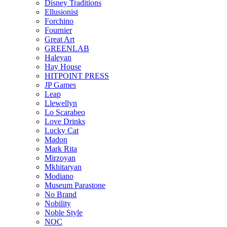
Disney Traditions
Ellusionist
Forchino
Fournier
Great Art
GREENLAB
Haleyan
Hay House
HITPOINT PRESS
JP Games
Leap
Llewellyn
Lo Scarabeo
Love Drinks
Lucky Cat
Madon
Mark Rita
Mirzoyan
Mkhitaryan
Modiano
Museum Parastone
No Brand
Nobility
Noble Style
NOC