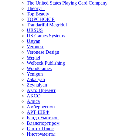
The United States Playing Card Company
Theory11
Top Beauty
TOPCHOICE
Trandariful Megridul
URSUS
US Games Systems
Ustyan
Veronese
Veronese Design
Wegiel
Welbeck Publishing
WoodGames
Yenigun
Zakaryan
Zeynalyan
Авто Презент
АКСО
Алиса
Амберрегион
АРТ-ШЕФ
Банда Умников
Владспортпром
Галтех Плюс
Инструменты