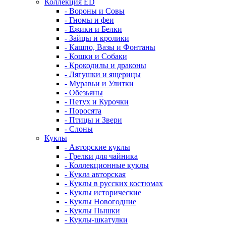
Коллекция ED
- Вороны и Совы
- Гномы и феи
- Ежики и Белки
- Зайцы и кролики
- Кашпо, Вазы и Фонтаны
- Кошки и Собаки
- Крокодилы и драконы
- Лягушки и ящерицы
- Муравьи и Улитки
- Обезьяны
- Петух и Курочки
- Поросята
- Птицы и Звери
- Слоны
Куклы
- Авторские куклы
- Грелки для чайника
- Коллекционные куклы
- Кукла авторская
- Куклы в русских костюмах
- Куклы исторические
- Куклы Новогодние
- Куклы Пышки
- Куклы-шкатулки