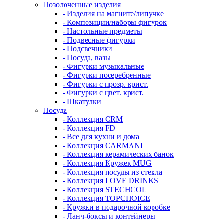
Позолоченные изделия
- Изделия на магните/липучке
- Композиции/наборы фигурок
- Настольные предметы
- Подвесные фигурки
- Подсвечники
- Посуда, вазы
- Фигурки музыкальные
- Фигурки посеребренные
- Фигурки с прозр. крист.
- Фигурки с цвет. крист.
- Шкатулки
Посуда
- Коллекция CRM
- Коллекция FD
- Все для кухни и дома
- Коллекция CARMANI
- Коллекция керамических банок
- Коллекция Кружек MUG
- Коллекция посуды из стекла
- Коллекция LOVE DRINKS
- Коллекция STECHСOL
- Коллекция TOPCHOICE
- Кружки в подарочной коробке
- Ланч-боксы и контейнеры