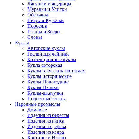
Лягушки и ящерицы
Муравьи и Улитки
Обезьяны
Петух и Курочки
Поросята
Птицы и Звери
Слоны
Куклы
Авторские куклы
Грелки для чайника
Коллекционные куклы
Кукла авторская
Куклы в русских костюмах
Куклы исторические
Куклы Новогодние
Куклы Пышки
Куклы-шкатулки
Подвесные куклы
Народные промыслы
Домовые
Изделия из бересты
Изделия из гипса
Изделия из дерева
Изделия из кедра
Картины и Иконы