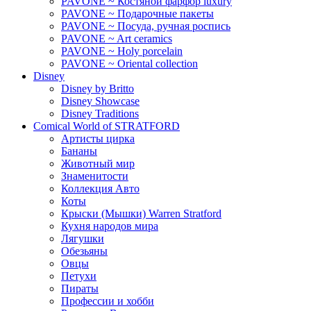
PAVONE ~ Костяной фарфор luxury
PAVONE ~ Подарочные пакеты
PAVONE ~ Посуда, ручная роспись
PAVONE ~ Art ceramics
PAVONE ~ Holy porcelain
PAVONE ~ Oriental collection
Disney
Disney by Britto
Disney Showcase
Disney Traditions
Comical World of STRATFORD
Артисты цирка
Бананы
Животный мир
Знаменитости
Коллекция Авто
Коты
Крыски (Мышки) Warren Stratford
Кухня народов мира
Лягушки
Обезьяны
Овцы
Петухи
Пираты
Профессии и хобби