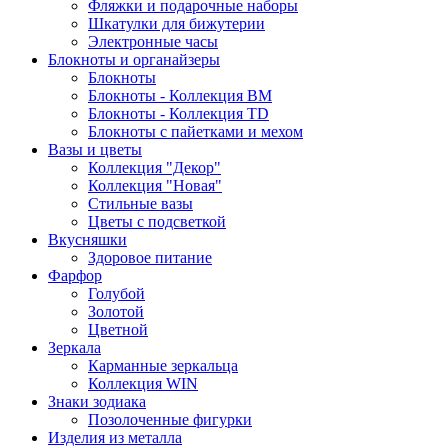
Фляжки и подарочные наборы
Шкатулки для бижутерии
Электронные часы
Блокноты и органайзеры
Блокноты
Блокноты - Коллекция BM
Блокноты - Коллекция TD
Блокноты с пайетками и мехом
Вазы и цветы
Коллекция "Декор"
Коллекция "Новая"
Стильные вазы
Цветы с подсветкой
Вкусняшки
Здоровое питание
Фарфор
Голубой
Золотой
Цветной
Зеркала
Карманные зеркальца
Коллекция WIN
Знаки зодиака
Позолоченные фигурки
Изделия из металла