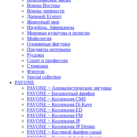
Воины Востока
Воины древности
Древний Египет
Животный мир
Индейцы. Африканцы
Мировые культуры и религии
Мифология
Оловянные фигурки
Предметы интерьера
Русалки
Спорт и профессии
Стимпанк
Фэнтези
Special collection
PAVONE
PAVONE ~ Анималистические лягушки
PAVONE ~ Бисквитный фарфор
PAVONE ~ Коллекция CMS
PAVONE ~ Коллекция Di Kaye
PAVONE ~ Коллекция ED
PAVONE ~ Коллекция FM
PAVONE ~ Коллекция JP
PAVONE ~ Коллекция JP Design
PAVONE ~ Костяной фарфор casual