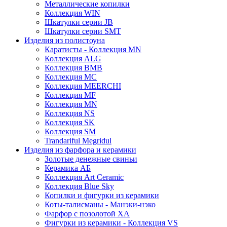
Металлические копилки
Коллекция WIN
Шкатулки серии JB
Шкатулки серии SMT
Изделия из полистоуна
Каратисты - Коллекция MN
Коллекция ALG
Коллекция BMB
Коллекция MC
Коллекция MEERCHI
Коллекция MF
Коллекция MN
Коллекция NS
Коллекция SK
Коллекция SM
Trandariful Megridul
Изделия из фарфора и керамики
Золотые денежные свиньи
Керамика АБ
Коллекция Art Ceramic
Коллекция Blue Sky
Копилки и фигурки из керамики
Коты-талисманы - Манэки-нэко
Фарфор с позолотой XA
Фигурки из керамики - Коллекция VS