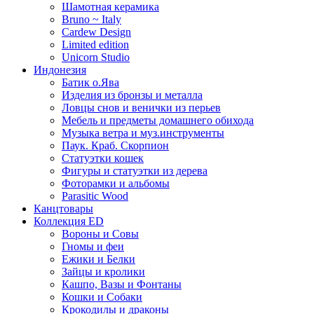
Шамотная керамика
Bruno ~ Italy
Cardew Design
Limited edition
Unicorn Studio
Индонезия
Батик о.Ява
Изделия из бронзы и металла
Ловцы снов и венички из перьев
Мебель и предметы домашнего обихода
Музыка ветра и муз.инструменты
Паук. Краб. Скорпион
Статуэтки кошек
Фигуры и статуэтки из дерева
Фоторамки и альбомы
Parasitic Wood
Канцтовары
Коллекция ED
Вороны и Совы
Гномы и феи
Ежики и Белки
Зайцы и кролики
Кашпо, Вазы и Фонтаны
Кошки и Собаки
Крокодилы и драконы