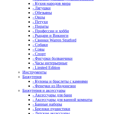
- Кухня народов мира
- Лягушки
- Обезьяны
- Овцы
- Петухи
- Пираты
- Профессии и хобби
- Рыцари и Викинги
- Свинки Warren Stratford
- Собаки
- Совы
- Спорт
- Фигурки болванчики
- Часы интерьерные
- Limited Edition
Инструменты
Бижутерия
- Кулоны и браслеты с камнями
- Фенечки из Индонезии
Бижутерия и аксессуары
- Аксессуары для бани
- Аксессуары для ванной комнаты
- Банные наборы
- Брелоки пушистики
- Детские аксессуары