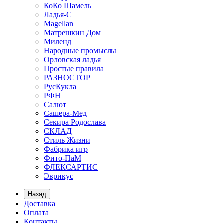
КоКо Шамель
Ладья-С
Мagellan
Матрешкин Дом
Миленд
Народные промыслы
Орловская ладья
Простые правила
РАЗНОСТОР
РусКукла
РФН
Салют
Сашера-Мед
Секира Родослава
СКЛАД
Стиль Жизни
Фабрика игр
Фито-ПаМ
ФЛЕКСАРТИС
Эврикус
Назад
Доставка
Оплата
Контакты