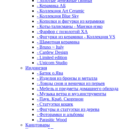
- Золотые денежные свиньи
- Керамика АБ
- Коллекция Art Ceramic
- Коллекция Blue Sky
- Копилки и фигурки из керамики
- Коты-талисманы - Манэки-нэко
- Фарфор с позолотой XA
- Фигурки из керамики - Коллекция VS
- Шамотная керамика
- Bruno ~ Italy
- Cardew Design
- Limited edition
- Unicorn Studio
Индонезия
- Батик о.Ява
- Изделия из бронзы и металла
- Ловцы снов и венички из перьев
- Мебель и предметы домашнего обихода
- Музыка ветра и муз.инструменты
- Паук. Краб. Скорпион
- Статуэтки кошек
- Фигуры и статуэтки из дерева
- Фоторамки и альбомы
- Parasitic Wood
Канцтовары