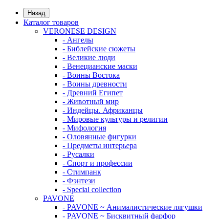
Назад
Каталог товаров
VERONESE DESIGN
- Ангелы
- Библейские сюжеты
- Великие люди
- Венецианские маски
- Воины Востока
- Воины древности
- Древний Египет
- Животный мир
- Индейцы. Африканцы
- Мировые культуры и религии
- Мифология
- Оловянные фигурки
- Предметы интерьера
- Русалки
- Спорт и профессии
- Стимпанк
- Фэнтези
- Special collection
PAVONE
- PAVONE ~ Анималистические лягушки
- PAVONE ~ Бисквитный фарфор