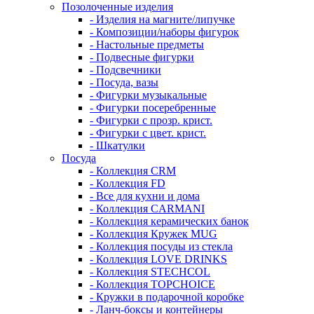
Позолоченные изделия
- Изделия на магните/липучке
- Композиции/наборы фигурок
- Настольные предметы
- Подвесные фигурки
- Подсвечники
- Посуда, вазы
- Фигурки музыкальные
- Фигурки посеребренные
- Фигурки с прозр. крист.
- Фигурки с цвет. крист.
- Шкатулки
Посуда
- Коллекция CRM
- Коллекция FD
- Все для кухни и дома
- Коллекция CARMANI
- Коллекция керамических банок
- Коллекция Кружек MUG
- Коллекция посуды из стекла
- Коллекция LOVE DRINKS
- Коллекция STECHСOL
- Коллекция TOPCHOICE
- Кружки в подарочной коробке
- Ланч-боксы и контейнеры