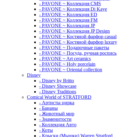
- PAVONE ~ Коллекция CMS
- PAVONE ~ Коллекция Di Kaye
- PAVONE ~ Коллекция ED
- PAVONE ~ Коллекция FM
- PAVONE ~ Коллекция JP
- PAVONE ~ Коллекция JP Design
- PAVONE ~ Костяной фарфор casual
- PAVONE ~ Костяной фарфор luxury
- PAVONE ~ Подарочные пакеты
- PAVONE ~ Посуда, ручная роспись
- PAVONE ~ Art ceramics
- PAVONE ~ Holy porcelain
- PAVONE ~ Oriental collection
Disney
- Disney by Britto
- Disney Showcase
- Disney Traditions
Comical World of STRATFORD
- Артисты цирка
- Бананы
- Животный мир
- Знаменитости
- Коллекция Авто
- Коты
- Крыски (Мышки) Warren Stratford