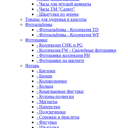
- Часы для детской комнаты
- Часы ТМ "Салют"
- Шкатулки из дерева
Товары для здоровья и красоты
Фотоальбомы
- Фотоальбомы - Коллекция TD
- Фотоальбомы - Коллекция WF
Фоторамки
- Коллекции CHK и PG
- Коллекция FW - Свадебные фоторамки
- Фоторамки коллекция PH
- Фоторамки на магните
Янтарь
- Брелоки
- Броши
- Колокольчики
- Кольца
- Кошельковые фигурки
- Кулоны-подвески
- Магниты
- Наперстки
- Подсвечники
- Сережки и браслеты
- Фигурки
- Шкатулки