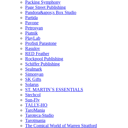
Packing Symphony
Page Street Publishing
Pandora&apos;s Box Studio
Partida
Pavone
Petrosyan
Piatnik
PlayLab
Profisti Parastone
Rasulov
RED Feather
Rockpool Publishing
Schiffer Publishing
Sealmark
Simonyan
SK Gifts
Solarus
ST. MARTIN`S ESSENTIALS
Stechcol
Sun-Fly
TALLY-HO
TaroMania
Taroteca-Studio
Tarotmania
The Comical World of Warren Stratford