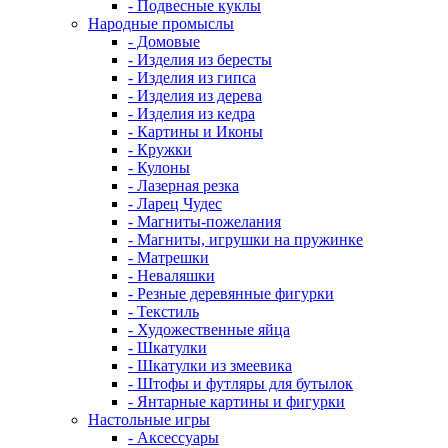
- Подвесные куклы
Народные промыслы
- Домовые
- Изделия из бересты
- Изделия из гипса
- Изделия из дерева
- Изделия из кедра
- Картины и Иконы
- Кружки
- Кулоны
- Лазерная резка
- Ларец Чудес
- Магниты-пожелания
- Магниты, игрушки на пружинке
- Матрешки
- Неваляшки
- Резные деревянные фигурки
- Текстиль
- Художественные яйца
- Шкатулки
- Шкатулки из змеевика
- Штофы и футляры для бутылок
- Янтарные картины и фигурки
Настольные игры
- Аксессуары