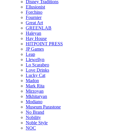
Disney Traditions
Ellusionist
Forchino
Fournier
Great Art
GREENLAB
Haleyan
Hay House
HITPOINT PRESS
JP Games
Leap
Llewellyn
Lo Scarabeo
Love Drinks
Lucky Cat
Madon
Mark Rita
Mirzoyan
Mkhitaryan
Modiano
Museum Parastone
No Brand
Nobility
Noble Style
NOC