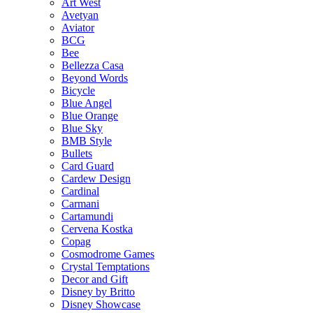
Art West
Avetyan
Aviator
BCG
Bee
Bellezza Casa
Beyond Words
Bicycle
Blue Angel
Blue Orange
Blue Sky
BMB Style
Bullets
Card Guard
Cardew Design
Cardinal
Carmani
Cartamundi
Cervena Kostka
Copag
Cosmodrome Games
Crystal Temptations
Decor and Gift
Disney by Britto
Disney Showcase