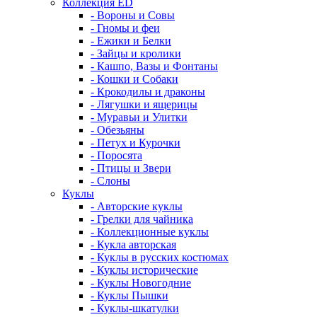
Коллекция ED
- Вороны и Совы
- Гномы и феи
- Ежики и Белки
- Зайцы и кролики
- Кашпо, Вазы и Фонтаны
- Кошки и Собаки
- Крокодилы и драконы
- Лягушки и ящерицы
- Муравьи и Улитки
- Обезьяны
- Петух и Курочки
- Поросята
- Птицы и Звери
- Слоны
Куклы
- Авторские куклы
- Грелки для чайника
- Коллекционные куклы
- Кукла авторская
- Куклы в русских костюмах
- Куклы исторические
- Куклы Новогодние
- Куклы Пышки
- Куклы-шкатулки