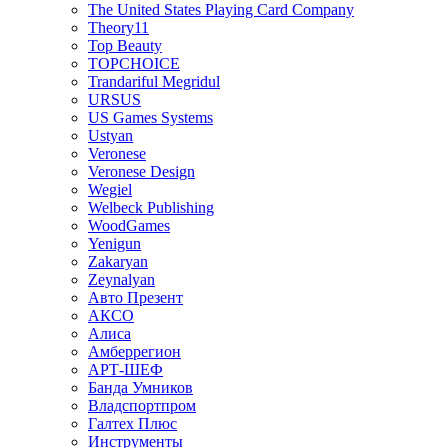
The United States Playing Card Company
Theory11
Top Beauty
TOPCHOICE
Trandariful Megridul
URSUS
US Games Systems
Ustyan
Veronese
Veronese Design
Wegiel
Welbeck Publishing
WoodGames
Yenigun
Zakaryan
Zeynalyan
Авто Презент
АКСО
Алиса
Амберрегион
АРТ-ШЕФ
Банда Умников
Владспортпром
Галтех Плюс
Инструменты